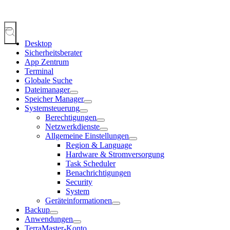
Desktop
Sicherheitsberater
App Zentrum
Terminal
Globale Suche
Dateimanager
Speicher Manager
Systemsteuerung
Berechtigungen
Netzwerkdienste
Allgemeine Einstellungen
Region & Language
Hardware & Stromversorgung
Task Scheduler
Benachrichtigungen
Security
System
Geräteinformationen
Backup
Anwendungen
TerraMaster-Konto